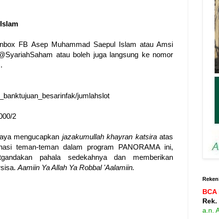
Islam
ia inbox FB Asep Muhammad Saepul Islam atau Amsi
 @SyariahSaham atau boleh juga langsung ke nomor
.
_banktujuan_besarinfak/jumlahslot
000/2
 saya mengucapkan
jazakumullah khayran katsira
atas
 donasi teman-teman dalam program PANORAMA ini,
tgandakan pahala sedekahnya dan memberikan
rsisa.
Aamiin Ya Allah Ya Robbal 'Aalamiin.
Rekeni
BCA 
Rek.
a.n.