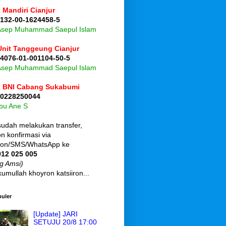
 Mandiri Cianjur
 132-00-1624458-5
 Asep Muhammad Saepul Islam
Unit Tanggeung Cianjur
 4076-01-001104-50-5
 Asep Muhammad Saepul Islam
 BNI Cabang Sukabumi
 0228250044
Ibu Ane S
sudah melakukan transfer,
 konfirmasi via
pon/SMS/WhatsApp ke
912 025 005
g Amsi)
umullah khoyron katsiiron...
puler
[Update] JARI
SETUJU 20/8 17:00