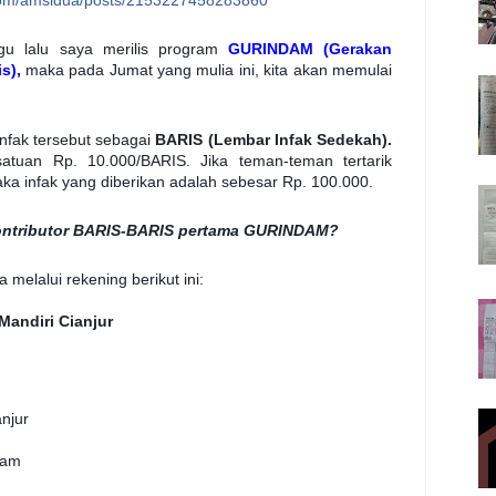
com/amsidua/posts/2153227458283860
ggu lalu saya merilis program
GURINDAM (Gerakan
s),
maka pada Jumat yang mulia ini, kita akan memulai
infak tersebut sebagai
BARIS (Lembar Infak Sedekah).
tuan Rp. 10.000/BARIS. Jika teman-teman tertarik
ka infak yang diberikan adalah sebesar Rp. 100.000.
kontributor BARIS-BARIS pertama GURINDAM?
 melalui rekening berikut ini:
Mandiri Cianjur
njur
lam