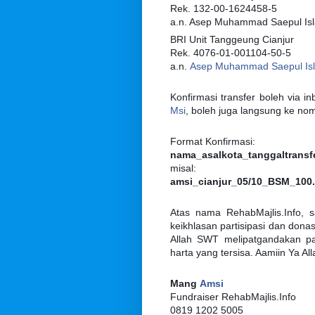
Rek. 132-00-1624458-5
a.n. Asep Muhammad Saepul Is
BRI Unit Tanggeung Cianjur
Rek. 4076-01-001104-50-5
a.n.
Asep Muhammad Saepul Is
Konfirmasi transfer boleh via i
Msi
, boleh juga langsung ke n
Format Konfirmasi:
nama_asalkota_tanggaltransf
misal:
amsi_cianjur_05/10_BSM_100
Atas nama RehabMajlis.Info, 
keikhlasan partisipasi dan do
Allah SWT melipatgandakan p
harta yang tersisa. Aamiin Ya Al
Mang
Amsi
Fundraiser RehabMajlis.Info
0819 1202 5005