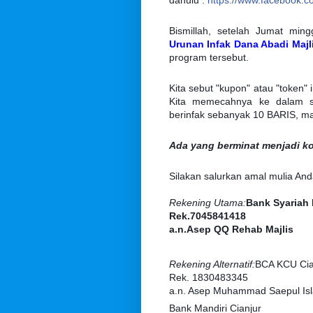
dahulu :
https://www.facebook.
Bismillah, setelah Jumat min
Urunan Infak Dana Abadi Majli
program tersebut.
Kita sebut "kupon" atau "token" 
Kita memecahnya ke dalam sa
berinfak sebanyak 10 BARIS, ma
Ada yang berminat menjadi 
Silakan salurkan amal mulia Anda
Rekening Utama:
Bank Syariah 
Rek.7045841418
a.n.Asep QQ Rehab Majlis
Rekening Alternatif:
BCA KCU Cia
Rek. 1830483345
a.n. Asep Muhammad Saepul Is
Bank Mandiri Cianjur