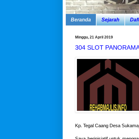
Beranda
Sejarah
Daf
Minggu, 21 April 2019
304 SLOT PANORAMA (P
Kp. Tegal Caang Desa Sukamaj
Saya berinisiatif untuk mengga