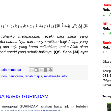
Bank
Rek.
a.n.
BRI 
قُلْ إِنَّ رَبِّي يَبْسُطُ الرِّزْقَ لِمَنْ يَشَاءُ مِنْ عِبَادِهِ وَيَقْدِرُ لَهُ ۚ وَمَا
Rek.
a.n.
 Tuhanku melapangkan rezeki bagi siapa yang
amba-hamba-Nya dan menyempitkan bagi (siapa yang
Bank
ng apa saja yang kamu nafkahkan, maka Allah akan
Rek.
eri rezeki yang sebaik-baiknya
.
(QS. Saba [34] ayat
a.n. 
Jika 
mohon
k ada komentar:
Tele
081 
upon
,
panorama
,
rehab majlis
,
rehabmajlis.info
(Man
Jazak
A BARIS GURINDAM
Terpo
mengenal GURINDAM, silakan baca link ini terlebih