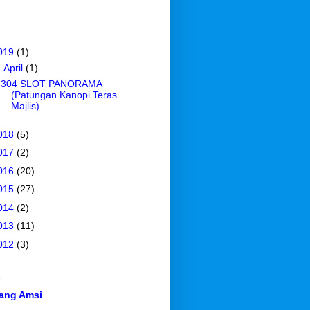
019
(1)
▼
April
(1)
304 SLOT PANORAMA
(Patungan Kanopi Teras
Majlis)
018
(5)
017
(2)
016
(20)
015
(27)
014
(2)
013
(11)
012
(3)
n
ang Amsi