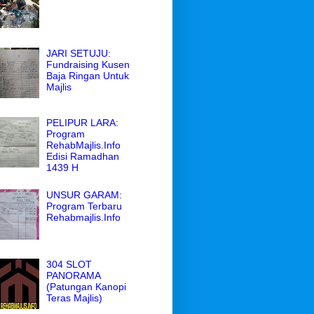
JARI SETUJU:
Fundraising Kusen
Baja Ringan Untuk
Majlis
PELIPUR LARA:
Program
RehabMajlis.Info
Edisi Ramadhan
1439 H
UNSUR GARAM:
Program Terbaru
Rehabmajlis.Info
304 SLOT
PANORAMA
(Patungan Kanopi
Teras Majlis)