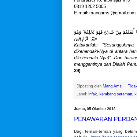
0819 1202 5005
E-mail:
mangamsi@gmail.com
-----------------------
 أَنْفَقْتُمْ مِنْ شَيْءٍ فَهُوَ يُخْلِفُهُ ۖ وَهُوَ
خَيْرُ الرَّازِقِينَ
Katakanlah: "Sesungguhnya
dikehendaki-Nya di antara h
dikehendaki-Nya)". Dan bara
menggantinya dan Dialah Pemb
39)
Diposting oleh
Mang Amsi
Tida
Label:
infak
,
kembang setaman
,
k
Jumat, 05 Oktober 2018
PENAWARAN PERDAN
Bagi teman-teman yang belum 