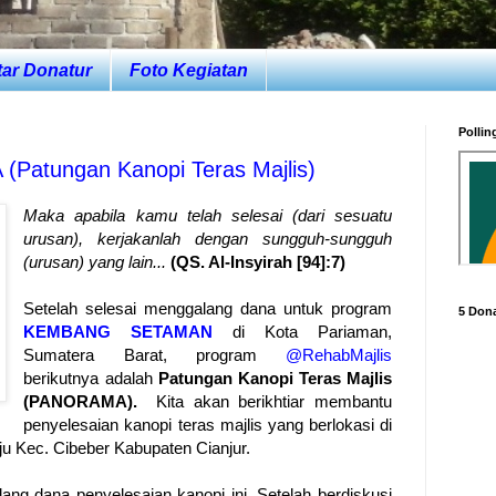
tar Donatur
Foto Kegiatan
Pollin
atungan Kanopi Teras Majlis)
Maka apabila kamu telah selesai (dari sesuatu
urusan), kerjakanlah dengan sungguh-sungguh
(urusan) yang lain...
(QS. Al-Insyirah [94]:7)
Setelah selesai menggalang dana untuk program
5 Dona
KEMBANG SETAMAN
di Kota Pariaman,
Sumatera Barat, program
@RehabMajlis
berikutnya adalah
Patungan Kanopi Teras Majlis
(PANORAMA).
Kita akan berikhtiar membantu
penyelesaian kanopi teras majlis yang berlokasi di
u Kec. Cibeber Kabupaten Cianjur.
lang dana penyelesaian kanopi ini. Setelah berdiskusi