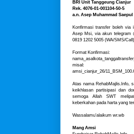
BRI Unit Tanggeung Cianjur
Rek. 4076-01-001104-50-5
a.n. Asep Muhammad Saepul 
Konfirmasi transfer boleh v
Asep Msi, via akun telegram
0819 1202 5005 (WA/SMS/Call)
Format Konfirmasi:
nama_asalkota_tanggaltransfer
misal:
amsi_cianjur_26/11_BSM_100.
Atas nama RehabMajlis.Info,
keikhlasan partisipasi dan
semoga Allah SWT melipa
keberkahan pada harta yang te
Wassalamu'alaikum wr.wb
Mang Amsi
Fundraiser RehabMajlis.Info