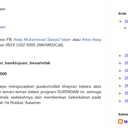
lam
Arsip
▼
2
lam
nbox FB
Asep Muhammad Saepul Islam
atau
Amsi Asep
omor 0819 1202 5005 (WA/SMS/Call).
►
2
er_banktujuan_besarinfak
►
2
►
2
.000
►
2
►
2
saya mengucapkan jazakumullah khayran katsira atas
nasi teman-teman dalam program GURINDAM ini, semoga
►
2
ahala sedekahnya dan memberikan keberkahan pada
►
2
lah Ya Robbal 'Aalamiin.
Admi
M