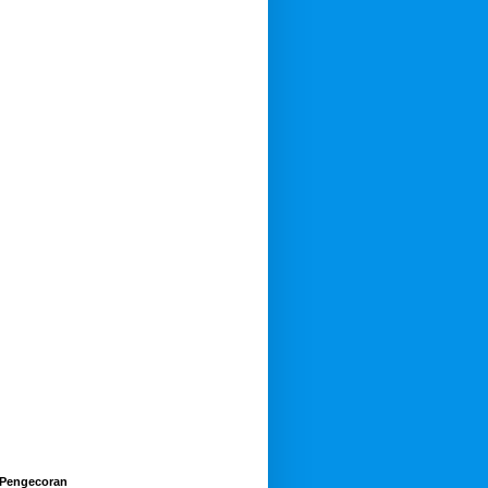
Hamba Allah, Cianjur (03-04-
2018), Rp. 1.800.000
 Pengecoran