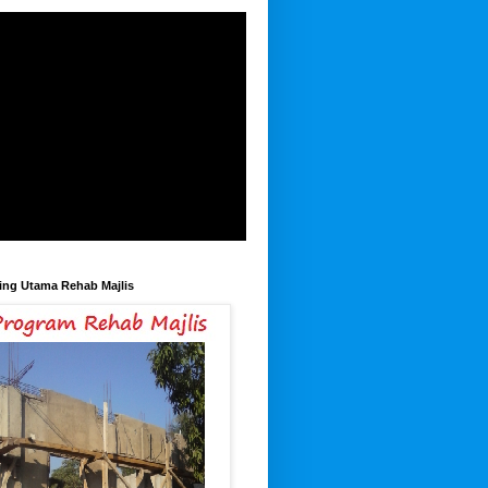
Hamba Allah, Cianjur (06-03-
2018), Rp. 1.000.000
Hamba Allah, Cianjur (03-02-
2018), Rp 1.500.000
Hamba Allah, Cianjur (02-02-
2018), Rp. 4.800.000
ing Utama Rehab Majlis
mba Allah, Depok (02-02-2018),
Rp. 480.000