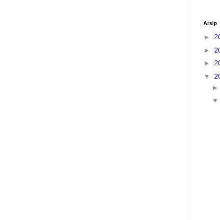
Arsip
►
2
►
2
►
2
▼
2