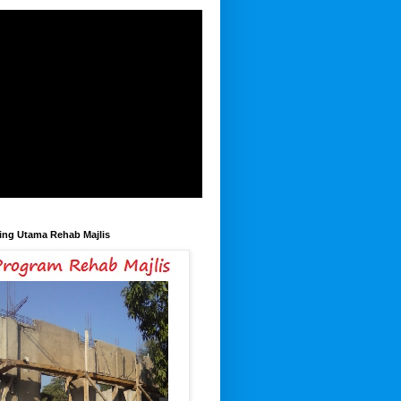
ing Utama Rehab Majlis