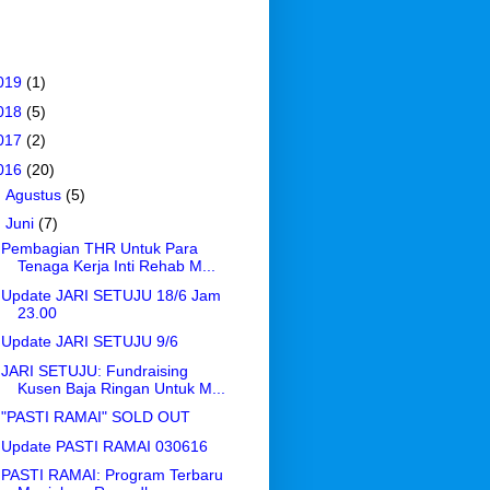
019
(1)
018
(5)
017
(2)
016
(20)
►
Agustus
(5)
▼
Juni
(7)
Pembagian THR Untuk Para
Tenaga Kerja Inti Rehab M...
Update JARI SETUJU 18/6 Jam
23.00
Update JARI SETUJU 9/6
JARI SETUJU: Fundraising
Kusen Baja Ringan Untuk M...
"PASTI RAMAI" SOLD OUT
Update PASTI RAMAI 030616
PASTI RAMAI: Program Terbaru