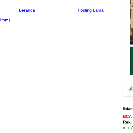
Beranda
Posting Lama
Atom)
Rekeni
BCA 
Rek.
a.n.