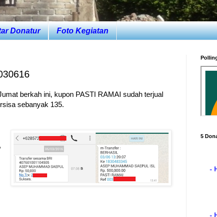
tar Donatur
Foto Kegiatan
Pollin
030616
 Jumat berkah ini, kupon PASTI RAMAI sudah terjual
rsisa sebanyak 135.
5 Dona
- 
,
- 