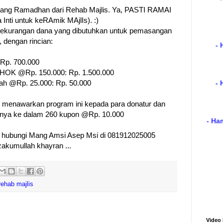
lang Ramadhan dari Rehab Majlis. Ya, PASTI RAMAI
- 
Inti untuk keRAmik MAjlIs). :)
 kekurangan dana yang dibutuhkan untuk pemasangan
 dengan rincian:
- 
 Rp. 700.000
0 HOK @Rp. 150.000: Rp. 1.500.000
ah @Rp. 25.000: Rp. 50.000
- Ha
is menawarkan program ini kepada para donatur dan
inya ke dalam 260 kupon @Rp. 10.000
ng hubungi Mang Amsi Asep Msi di 081912025005
akumullah khayran ...
rehab majlis
Video