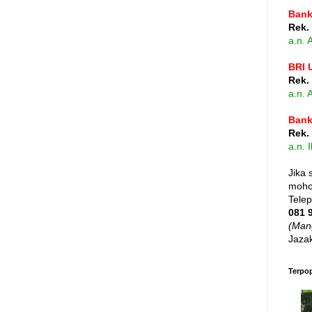
Bank
Rek.
a.n.
BRI 
Rek.
a.n.
Bank
Rek.
a.n. 
Jika 
mohon
Tele
081 
(Man
Jazak
Terpo