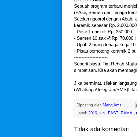
Sebuah program terbaru menje
(PAsir, Semen dan Tenaga kerja 
Setelah ngobrol dengan Abah,
keramik sebesar Rp. 2.600.000,
- Pasir 1 engkel: Rp. 350.000
- Semen 10 zak @Rp. 70.000 :
- Upah 2 orang tenaga kerja 1
- Pisau pemotong keramik 2 bu
----------------------
Seperti biasa, Tim Rehab Majl
simpatisan. Kita akan membag
Jika berminat, silakan langsu
(Whatsapp/Telegram/SMS)! Jaz
Diposting oleh
Mang Amsi
Label:
2016
,
juni
,
PASTI RAMAI
,
Tidak ada komentar: