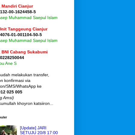
 Mandiri Cianjur
 132-00-1624458-5
 Asep Muhammad Saepul Islam
Unit Tanggeung Cianjur
 4076-01-001104-50-5
 Asep Muhammad Saepul Islam
 BNI Cabang Sukabumi
 0228250044
Ibu Ane S
sudah melakukan transfer,
 konfirmasi via
pon/SMS/WhatsApp ke
912 025 005
g Amsi)
umullah khoyron katsiiron...
puler
[Update] JARI
SETUJU 20/8 17:00