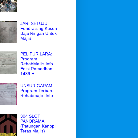
JARI SETUJU:
Fundraising Kusen
Baja Ringan Untuk
Majlis
PELIPUR LARA:
Program
RehabMajlis.Info
Edisi Ramadhan
1439 H
UNSUR GARAM:
Program Terbaru
Rehabmajlis.Info
304 SLOT
PANORAMA
(Patungan Kanopi
Teras Majlis)