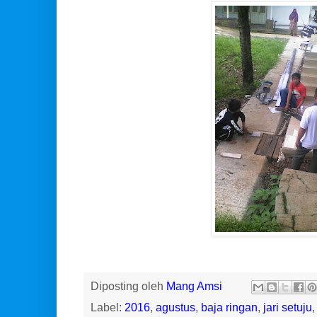
Diposting oleh
Mang Amsi
Label:
2016
,
agustus
,
baja ringan
,
jari setuju