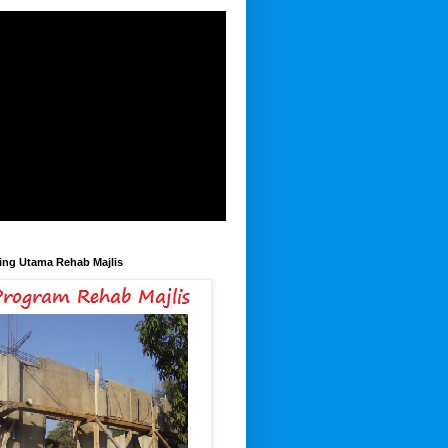
ing Utama Rehab Majlis