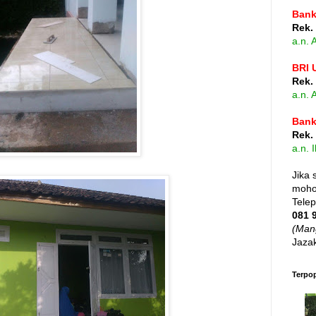
Bank
Rek.
a.n.
BRI 
Rek.
a.n.
Bank
Rek.
a.n. 
Jika 
mohon
Tele
081 
(Man
Jazak
Terpo