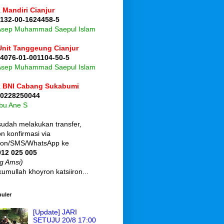
 Mandiri Cianjur
 132-00-1624458-5
 Asep Muhammad Saepul Islam
Unit Tanggeung Cianjur
 4076-01-001104-50-5
 Asep Muhammad Saepul Islam
 BNI Cabang Sukabumi
 0228250044
Ibu Ane S
sudah melakukan transfer,
 konfirmasi via
pon/SMS/WhatsApp ke
912 025 005
g Amsi)
umullah khoyron katsiiron...
puler
[Update] JARI
SETUJU 20/8 17:00