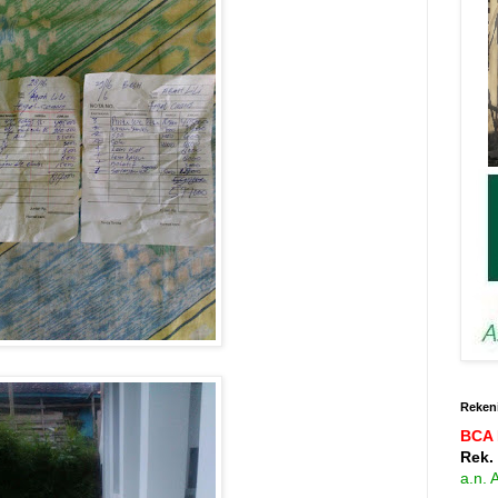
Rekeni
BCA 
Rek.
a.n.