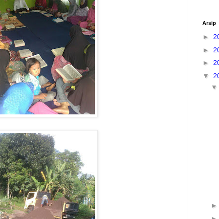
Arsip
►
2
►
2
►
2
▼
2