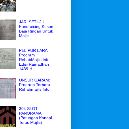
JARI SETUJU:
Fundraising Kusen
Baja Ringan Untuk
Majlis
PELIPUR LARA:
Program
RehabMajlis.Info
Edisi Ramadhan
1439 H
UNSUR GARAM:
Program Terbaru
Rehabmajlis.Info
304 SLOT
PANORAMA
(Patungan Kanopi
Teras Majlis)