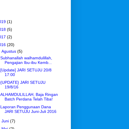
019
(1)
018
(5)
017
(2)
016
(20)
▼
Agustus
(5)
Subhanallah walhamdulillah,
Pengajian Ibu-ibu Kemb...
[Update] JARI SETUJU 20/8
17:00
{UPDATE} JARI SETUJU
19/8/16
ALHAMDULILLAH, Baja Ringan
Batch Perdana Telah Tiba!
Laporan Penggunaan Dana
JARI SETUJU Juni-Juli 2016
►
Juni
(7)
►
Mei
(2)