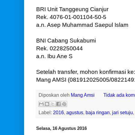
BRI Unit Tanggeung Cianjur
Rek. 4076-01-001104-50-5
a.n. Asep Muhammad Saepul Islam
BNI Cabang Sukabumi
Rek. 0228250044
a.n. Ibu Ane S
Setelah transfer, mohon konfirmasi ke
Mang AMSI (081912025005/082214912
Diposkan oleh
Mang Amsi
Tidak ada kom
Label:
2016
,
agustus
,
baja ringan
,
jari setuju
Selasa, 16 Agustus 2016