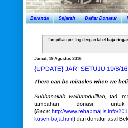
Beranda
Sejarah
Daftar Donatur
Tampilkan posting dengan label
baja ringa
Jumat, 19 Agustus 2016
{UPDATE} JARI SETUJU 19/8/16
There can be miracles when we beli
Subhanallah walhamdulillah,
tadi m
tambahan donasi un
(
Baca
:
http://www.rehabmajlis.info/2016
kusen-baja.html
) dari donatur asal B