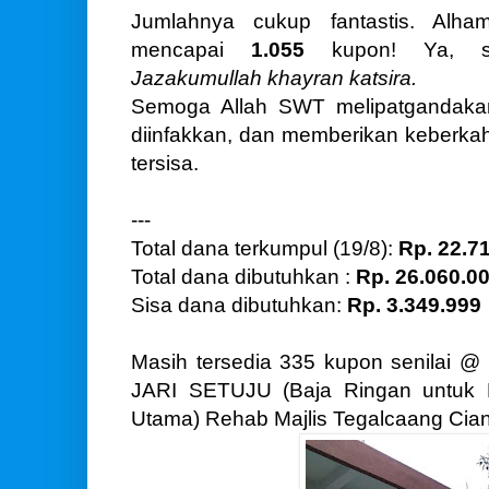
Jumlahnya cukup fantastis. Alham
mencapai
1.055
kupon! Ya, 
Jazakumullah khayran katsira.
Semoga Allah SWT melipatgandakan
diinfakkan, dan memberikan keberka
tersisa.
---
Total dana terkumpul (19/8):
Rp. 22.7
Total dana dibutuhkan :
Rp. 26.060.0
Sisa dana dibutuhkan:
Rp. 3.349.999
Masih tersedia 335 kupon senilai @
JARI SETUJU (Baja Ringan untuk 
Utama) Rehab Majlis Tegalcaang Cian