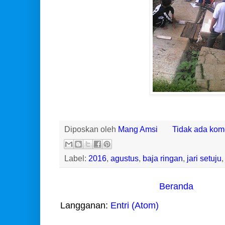
Diposkan oleh
Mang Amsi
Tidak ada kom
Label:
2016
,
agustus
,
baja ringan
,
jari setuju
Beranda
Langganan:
Entri (Atom)