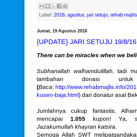
Label:
2016
,
agustus
,
jari setuju
,
rehab majlis
Jumat, 19 Agustus 2016
{UPDATE} JARI SETUJU 19/8/16
There can be miracles when we beli
Subhanallah walhamdulillah,
tadi m
tambahan donasi un
(
Baca
:
http://www.rehabmajlis.info/2016
kusen-baja.html
) dari donatur asal B
Jumlahnya cukup fantastis. Alham
mencapai
1.055
kupon! Ya, 
Jazakumullah khayran katsira.
Semoga Allah SWT melipatgandakan