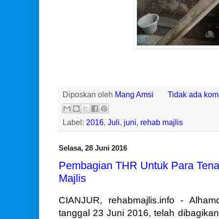
Diposkan oleh
Mang Amsi
Tidak ada kom
Label:
2016
,
Juli
,
juni
,
rehab majlis
Selasa, 28 Juni 2016
Pembagian THR Untuk Para Tenag
Majlis
CIANJUR, rehabmajlis.info - Alhamd
tanggal 23 Juni 2016, telah dibagika