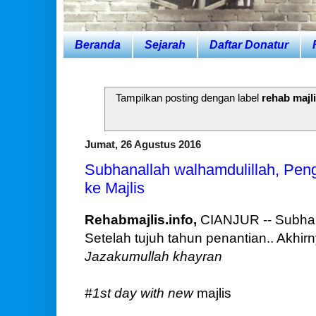
Beranda
Sejarah
Daftar Donatur
Tampilkan posting dengan label
rehab majl
Jumat, 26 Agustus 2016
Subhanallah walhamdulillah, Peng
ke Majlis
Rehabmajlis.info,
CIANJUR -- Subhana
Setelah tujuh tahun penantian.. Akhirny
Jazakumullah khayran
#1st day with new
majlis