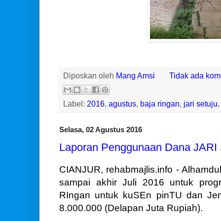
Diposkan oleh
Mang Amsi
Tidak ada kom
Label:
2016
,
agustus
,
baja ringan
,
jari setuju
Selasa, 02 Agustus 2016
Laporan Penggunaan Dana JARI 
CIANJUR, rehabmajlis.info - Alhamdul
sampai akhir Juli 2016 untuk pro
RIngan untuk kuSEn pinTU dan Je
8.000.000 (Delapan Juta Rupiah).