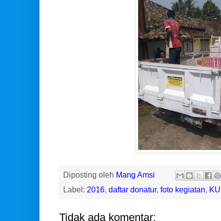
Diposting oleh
Mang Amsi
Label:
2016
,
daftar donatur
,
foto kegiatan
,
KU
Tidak ada komentar: